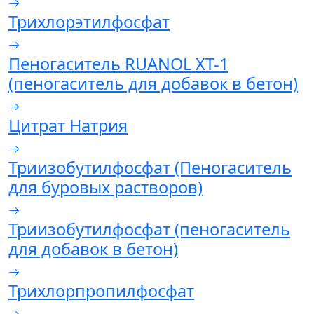
Трихлорэтилфосфат
Пеногаситель RUANOL XT-1
(пеногаситель для добавок в бетон)
Цитрат Натрия
Триизобутилфосфат (Пеногаситель
для буровых растворов)
Триизобутилфосфат (пеногаситель
для добавок в бетон)
Трихлорпропилфосфат